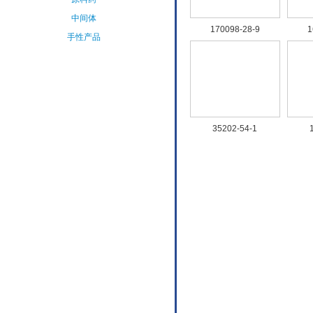
中间体
170098-28-9
1
手性产品
氨基酸&衍
生物
其他精细化
学品
35202-54-1