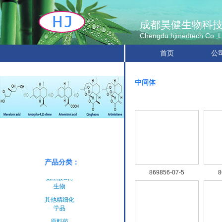
成都昊健生物科
Chengdu hjmedtech Co.,L
首页
公
中间体
原料药
中间体
产品分类：
手性产品
869856-07-5
8
氨基酸&衍
生物
其他精细化
学品
原料药