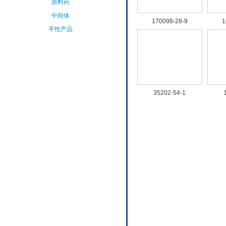
中间体
170098-28-9
1
手性产品
氨基酸&衍
生物
其他精细化
学品
35202-54-1