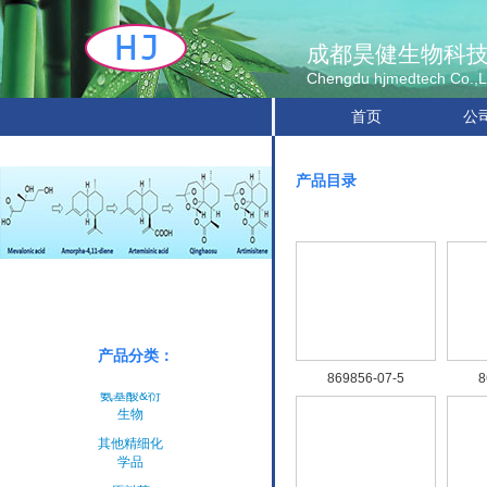
成都昊健生物科
Chengdu hjmedtech Co.,L
首页
公
产品目录
原料药
中间体
产品分类：
手性产品
869856-07-5
8
氨基酸&衍
生物
其他精细化
学品
原料药