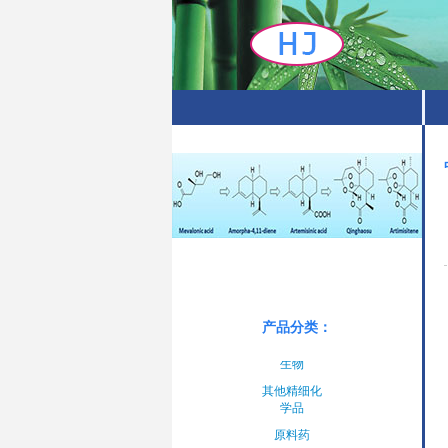
原料药
中间体
手性产品
产品分类：
氨基酸&衍
生物
其他精细化
学品
原料药