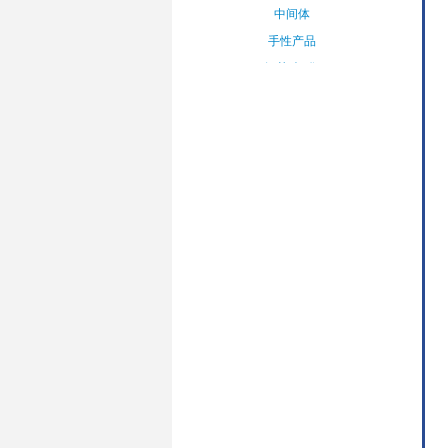
中间体
手性产品
氨基酸&衍
生物
其他精细化
学品