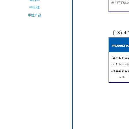
中间体
手性产品
氨基酸&衍
生物
其他精细化
学品