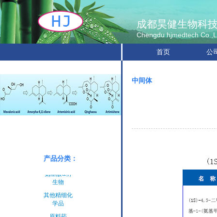
成都昊健生物科
Chengdu hjmedtech Co.,L
首页
公
中间体
原料药
中间体
产品分类：
手性产品
氨基酸&衍
生物
其他精细化
学品
原料药