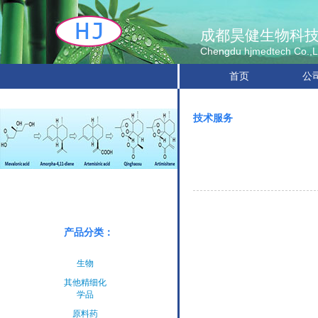
成都昊健生物科
Chengdu hjmedtech Co.,L
首页
公
技术服务
原料药
中间体
手性产品
产品分类：
氨基酸&衍
生物
其他精细化
学品
原料药